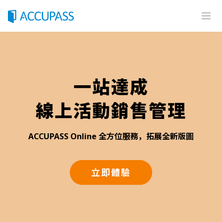
首頁
加值服務
一站達成
整合服務
廣告服務
線上活動銷售管理
摘星計畫
線上活動
ACCUPASS Online 全方位服務，拓展全新版圖
現場服務
立即體驗
自助報到機
攝影服務